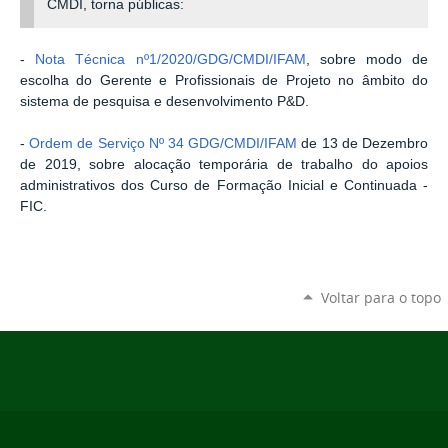
CMDI, torna públicas:
-
Nota Técnica nº1/2020/GDG/CMDI/IFAM
, sobre modo de
escolha do Gerente e Profissionais de Projeto no âmbito do
sistema de pesquisa e desenvolvimento P&D.
-
Ordem de Serviço Nº 34 GDG/CMDI/IFAM
de 13 de Dezembro
de 2019, sobre alocação temporária de trabalho do apoios
administrativos dos Curso de Formação Inicial e Continuada -
FIC.
Voltar para o topo