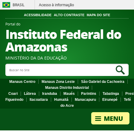
BRASIL
Acesso à informação
ACESSIBILIDADE
ALTO CONTRASTE
MAPA DO SITE
Portal do
Instituto Federal do
Amazonas
MINISTÉRIO DA DA EDUCAÇÃO
Search Site
Sea
Manaus Centro
Manaus Zona Leste
São Gabriel da Cachoeira
Manaus Distrito Industrial
Coari
Lábrea
Iranduba
Maués
Parintins
Tabatinga
Pres
Figueiredo
Itacoatiara
Humaitá
Manacapuru
Eirunepé
Tefé
do Acre