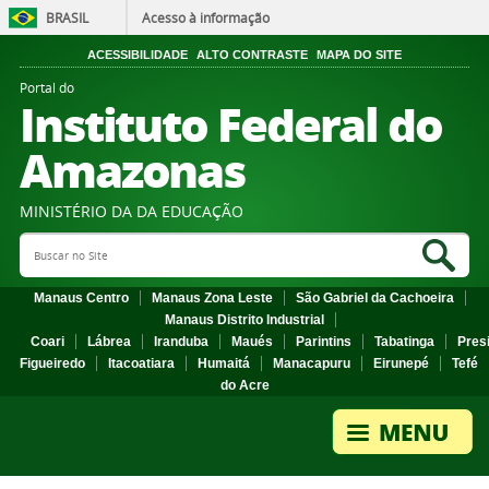
BRASIL
Acesso à informação
ACESSIBILIDADE
ALTO CONTRASTE
MAPA DO SITE
Portal do
Instituto Federal do
Amazonas
MINISTÉRIO DA DA EDUCAÇÃO
Search Site
Sea
Manaus Centro
Manaus Zona Leste
São Gabriel da Cachoeira
Manaus Distrito Industrial
Coari
Lábrea
Iranduba
Maués
Parintins
Tabatinga
Pres
Figueiredo
Itacoatiara
Humaitá
Manacapuru
Eirunepé
Tefé
do Acre