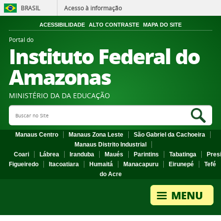
BRASIL
Acesso à informação
ACESSIBILIDADE
ALTO CONTRASTE
MAPA DO SITE
Portal do
Instituto Federal do
Amazonas
MINISTÉRIO DA DA EDUCAÇÃO
Search Site
Sea
Manaus Centro
Manaus Zona Leste
São Gabriel da Cachoeira
Manaus Distrito Industrial
Coari
Lábrea
Iranduba
Maués
Parintins
Tabatinga
Pres
Figueiredo
Itacoatiara
Humaitá
Manacapuru
Eirunepé
Tefé
do Acre