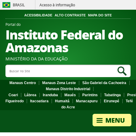
BRASIL
Acesso à informação
ACESSIBILIDADE
ALTO CONTRASTE
MAPA DO SITE
Portal do
Instituto Federal do
Amazonas
MINISTÉRIO DA DA EDUCAÇÃO
Search Site
Sea
Manaus Centro
Manaus Zona Leste
São Gabriel da Cachoeira
Manaus Distrito Industrial
Coari
Lábrea
Iranduba
Maués
Parintins
Tabatinga
Pres
Figueiredo
Itacoatiara
Humaitá
Manacapuru
Eirunepé
Tefé
do Acre