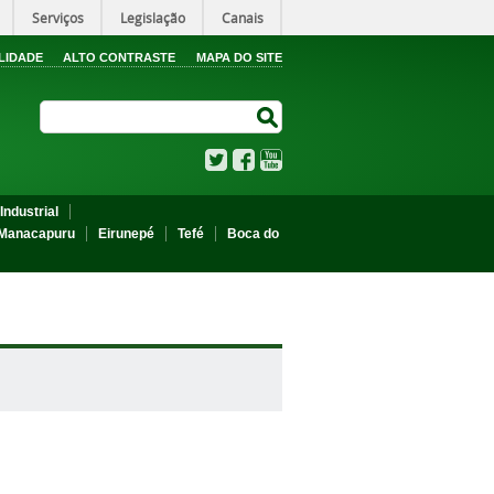
Serviços
Legislação
Canais
LIDADE
ALTO CONTRASTE
MAPA DO SITE
Search Site
Search Site
Twitter
Facebook
YouTube
Industrial
Manacapuru
Eirunepé
Tefé
Boca do