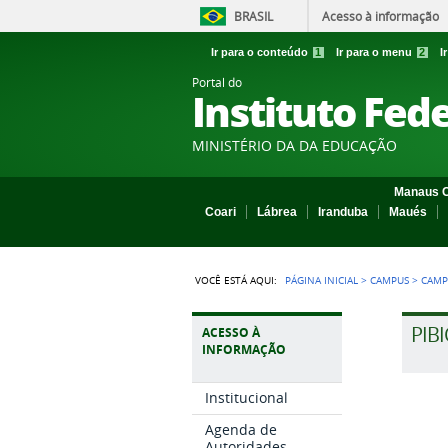
BRASIL
Acesso à informação
Ir para o conteúdo
1
Ir para o menu
2
I
Portal do
Instituto Fed
MINISTÉRIO DA DA EDUCAÇÃO
Manaus C
Coari
Lábrea
Iranduba
Maués
VOCÊ ESTÁ AQUI:
PÁGINA INICIAL
>
CAMPUS
>
CAMP
PIBI
ACESSO À
INFORMAÇÃO
Institucional
Agenda de
Autoridades