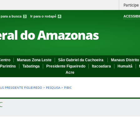
Participe
r para a busca
3
Ir para o rodapé
4
ACESSIBI
eral do Amazonas
entro
Manaus Zona Leste
São Gabriel da Cachoeira
Manaus Distrito 
Parintins
Tabatinga
Presidente Figueiredo
Itacoatiara
Humaitá
Acre
US PRESIDENTE FIGUEIREDO
>
PESQUISA
>
PIBIC
C