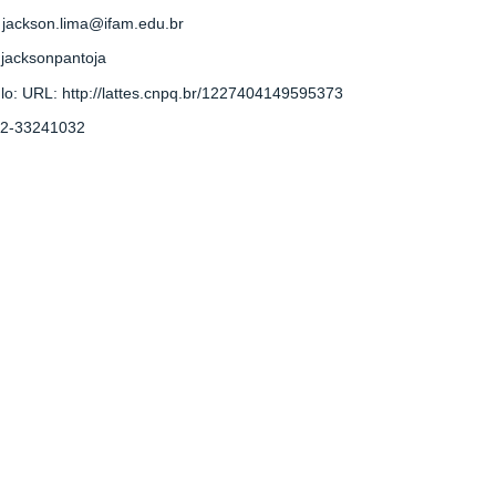
: jackson.lima@ifam.edu.br
 jacksonpantoja
ulo: URL:
http://lattes.cnpq.br/1227404149595373
92-33241032