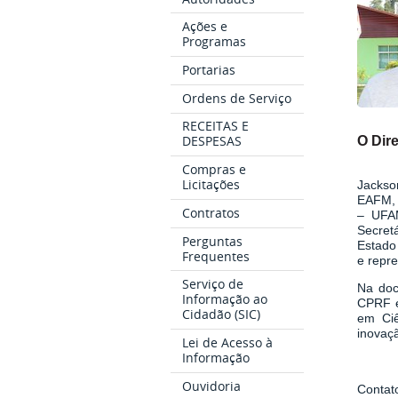
Ações e
Programas
Portarias
Ordens de Serviço
RECEITAS E
O Dire
DESPESAS
Compras e
Licitações
Jackso
EAFM, 
Contratos
– UFAM
Secret
Perguntas
Estado
Frequentes
e repre
Serviço de
Na doc
Informação ao
CPRF e
Cidadão (SIC)
em Ciê
inovaçã
Lei de Acesso à
Informação
Ouvidoria
Contat