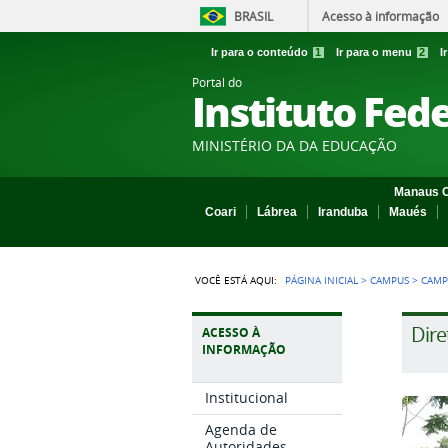
BRASIL
Acesso à informação
Ir para o conteúdo
1
Ir para o menu
2
I
Portal do
Instituto Fed
MINISTÉRIO DA DA EDUCAÇÃO
Manaus C
Coari
Lábrea
Iranduba
Maués
VOCÊ ESTÁ AQUI:
PÁGINA INICIAL
>
CAMPUS
>
CAMP
Dire
ACESSO À
INFORMAÇÃO
Institucional
Agenda de
Autoridades