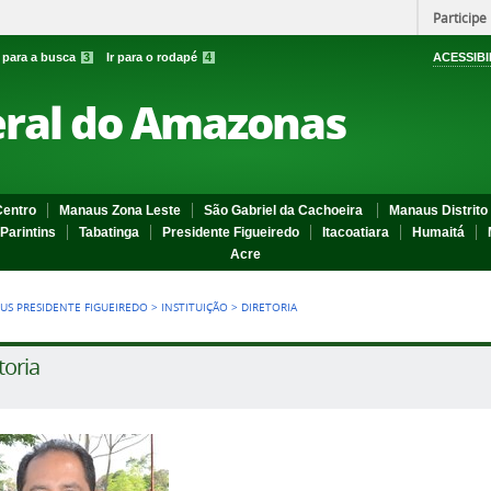
Participe
r para a busca
3
Ir para o rodapé
4
ACESSIBI
eral do Amazonas
entro
Manaus Zona Leste
São Gabriel da Cachoeira
Manaus Distrito 
Parintins
Tabatinga
Presidente Figueiredo
Itacoatiara
Humaitá
Acre
US PRESIDENTE FIGUEIREDO
>
INSTITUIÇÃO
>
DIRETORIA
toria