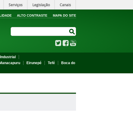
Serviços
Legislação
Canais
LIDADE
ALTO CONTRASTE
MAPA DO SITE
Search Site
Search Site
Twitter
Facebook
YouTube
Industrial
Manacapuru
Eirunepé
Tefé
Boca do