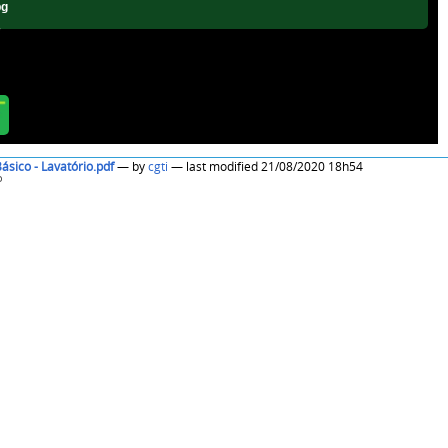
pg
g
ásico - Lavatório.pdf
—
by
cgti
— last modified 21/08/2020 18h54
o