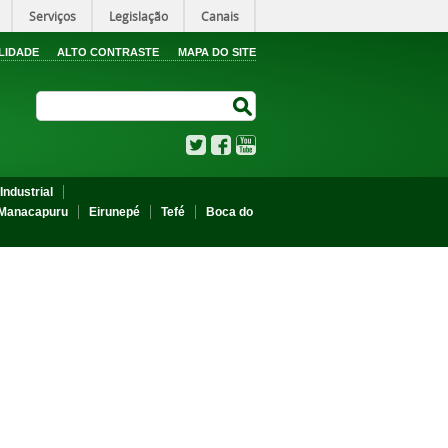
Serviços
Legislação
Canais
LIDADE
ALTO CONTRASTE
MAPA DO SITE
Search Site
Search Site
Twitter
Facebook
YouTube
Industrial
Manacapuru
Eirunepé
Tefé
Boca do