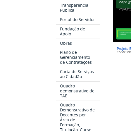
capa.j
Transparência
capa.jp
Publica
Portal do Servidor
Fundação de
Apoio
Obras
Projeto B
Plano de
Conteúd
Gerenciamento
de Contratações
Carta de Serviços
ao Cidadão
Quadro
demonstrativo de
TAE
Quadro
Demonstrativo de
Docentes por
Área de
Formação,
Titulação, Curso