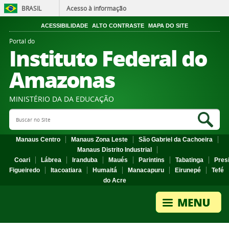
BRASIL
Acesso à informação
ACESSIBILIDADE
ALTO CONTRASTE
MAPA DO SITE
Portal do
Instituto Federal do
Amazonas
MINISTÉRIO DA DA EDUCAÇÃO
Search Site
Sea
Manaus Centro
Manaus Zona Leste
São Gabriel da Cachoeira
Manaus Distrito Industrial
Coari
Lábrea
Iranduba
Maués
Parintins
Tabatinga
Pres
Figueiredo
Itacoatiara
Humaitá
Manacapuru
Eirunepé
Tefé
do Acre