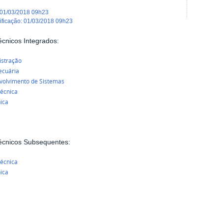
01/03/2018 09h23
dificação
:
01/03/2018 09h23
écnicos
Integrados:
istração
ecuária
volvimento de Sistemas
técnica
ica
écnicos Subsequentes:
técnica
ica