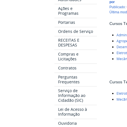
por
publicado
:
Ações e
última mo
Programas
Portarias
Cursos T
Ordens de Serviço
Admin
RECEITAS E
Agrop
DESPESAS
Desen
Eletro
Compras e
Licitações
Mecân
Contratos
Perguntas
Frequentes
Cursos T
Serviço de
Eletro
Informação ao
Mecãn
Cidadão (SIC)
Lei de Acesso à
Informação
Ouvidoria