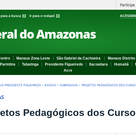
Participe
r para a busca
3
Ir para o rodapé
4
ACESSIBI
eral do Amazonas
entro
Manaus Zona Leste
São Gabriel da Cachoeira
Manaus Distrito 
Parintins
Tabatinga
Presidente Figueiredo
Itacoatiara
Humaitá
Acre
US PRESIDENTE FIGUEIREDO
>
ENSINO
>
SUBPÁGINAS
>
PROJETOS PEDAGÓGICOS DOS CURSO
AS
jetos Pedagógicos dos Curs