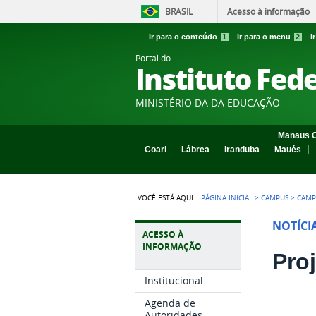
BRASIL
Acesso à informação
Ir para o conteúdo
1
Ir para o menu
2
I
Portal do
Instituto Fed
MINISTÉRIO DA DA EDUCAÇÃO
Manaus C
Coari
Lábrea
Iranduba
Maués
VOCÊ ESTÁ AQUI:
PÁGINA INICIAL
>
CAMPUS
>
CAMP
NOTÍCI
ACESSO À
INFORMAÇÃO
Pro
Institucional
Agenda de
Autoridades