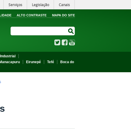
Serviços
Legislação
Canais
LIDADE
ALTO CONTRASTE
MAPA DO SITE
Search Site
Search Site
Twitter
Facebook
YouTube
Industrial
Manacapuru
Eirunepé
Tefé
Boca do
S
os