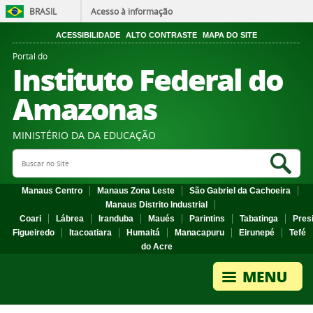
BRASIL
Acesso à informação
ACESSIBILIDADE
ALTO CONTRASTE
MAPA DO SITE
Portal do
Instituto Federal do
Amazonas
MINISTÉRIO DA DA EDUCAÇÃO
Search Site
Sea
Manaus Centro
Manaus Zona Leste
São Gabriel da Cachoeira
Manaus Distrito Industrial
Coari
Lábrea
Iranduba
Maués
Parintins
Tabatinga
Pres
Figueiredo
Itacoatiara
Humaitá
Manacapuru
Eirunepé
Tefé
do Acre