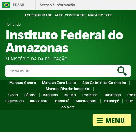
BRASIL
Acesso à informação
ACESSIBILIDADE
ALTO CONTRASTE
MAPA DO SITE
Portal do
Instituto Federal do
Amazonas
MINISTÉRIO DA DA EDUCAÇÃO
Search Site
Sea
Manaus Centro
Manaus Zona Leste
São Gabriel da Cachoeira
Manaus Distrito Industrial
Coari
Lábrea
Iranduba
Maués
Parintins
Tabatinga
Pres
Figueiredo
Itacoatiara
Humaitá
Manacapuru
Eirunepé
Tefé
do Acre