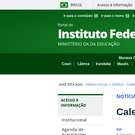
BRASIL
Acesso à informação
Ir para o conteúdo
1
Ir para o menu
2
I
Portal do
Instituto Fed
MINISTÉRIO DA DA EDUCAÇÃO
Manaus C
Coari
Lábrea
Iranduba
Maués
VOCÊ ESTÁ AQUI:
PÁGINA INICIAL
>
CAMPUS
>
CAMP
NOTÍCI
ACESSO À
INFORMAÇÃO
Cal
Institucional
Agenda de
por
Autoridades
publicado
: