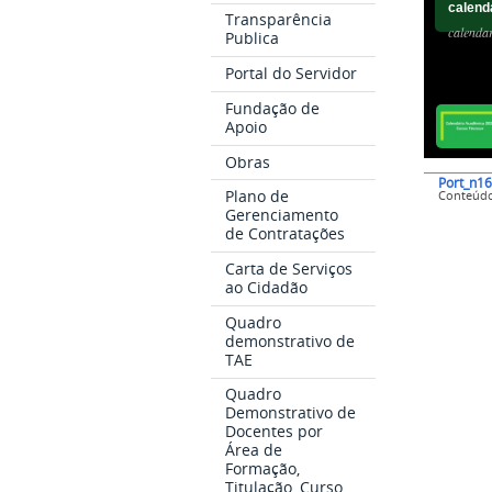
calend
Transparência
calendar
Publica
Portal do Servidor
Fundação de
Apoio
Obras
Port_n16
Plano de
Conteúd
Gerenciamento
de Contratações
Carta de Serviços
ao Cidadão
Quadro
demonstrativo de
TAE
Quadro
Demonstrativo de
Docentes por
Área de
Formação,
Titulação, Curso