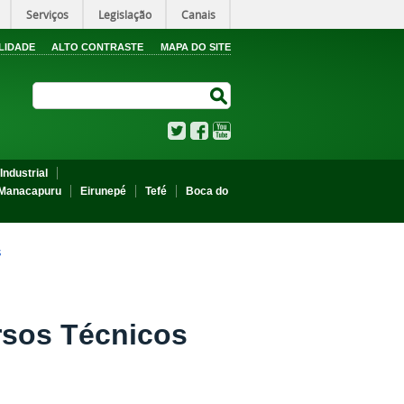
Serviços
Legislação
Canais
LIDADE
ALTO CONTRASTE
MAPA DO SITE
Search Site
Search Site
Twitter
Facebook
YouTube
Industrial
Manacapuru
Eirunepé
Tefé
Boca do
S
rsos Técnicos