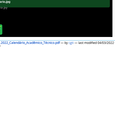
ario.jpg
io.jpg
.2022_Calendário_Acadêmico_Técnico.pdf
—
by
cgti
— last modified 04/03
o