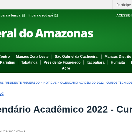
Participe
r para a busca
3
Ir para o rodapé
4
ACESSIBI
eral do Amazonas
entro
Manaus Zona Leste
São Gabriel da Cachoeira
Manaus Distrito 
Parintins
Tabatinga
Presidente Figueiredo
Itacoatiara
Humaitá
Acre
US PRESIDENTE FIGUEIREDO
>
NOTÍCIAS
>
CALENDÁRIO ACADÊMICO 2022 - CURSOS TÉCNICO
AS
endário Acadêmico 2022 - Cu
04/03/2022 07h46