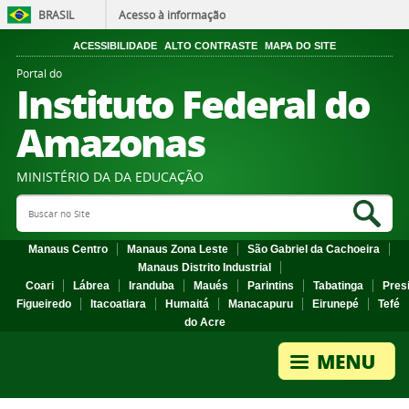
BRASIL
Acesso à informação
ACESSIBILIDADE
ALTO CONTRASTE
MAPA DO SITE
Portal do
Instituto Federal do
Amazonas
MINISTÉRIO DA DA EDUCAÇÃO
Search Site
Sea
Manaus Centro
Manaus Zona Leste
São Gabriel da Cachoeira
Manaus Distrito Industrial
Coari
Lábrea
Iranduba
Maués
Parintins
Tabatinga
Pres
Figueiredo
Itacoatiara
Humaitá
Manacapuru
Eirunepé
Tefé
do Acre