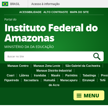
BRASIL
Acesso à informação
ACESSIBILIDADE
ALTO CONTRASTE
MAPA DO SITE
Portal do
Instituto Federal do
Amazonas
MINISTÉRIO DA DA EDUCAÇÃO
Search Site
Sea
Manaus Centro
Manaus Zona Leste
São Gabriel da Cachoeira
Manaus Distrito Industrial
Coari
Lábrea
Iranduba
Maués
Parintins
Tabatinga
Pres
Figueiredo
Itacoatiara
Humaitá
Manacapuru
Eirunepé
Tefé
do Acre