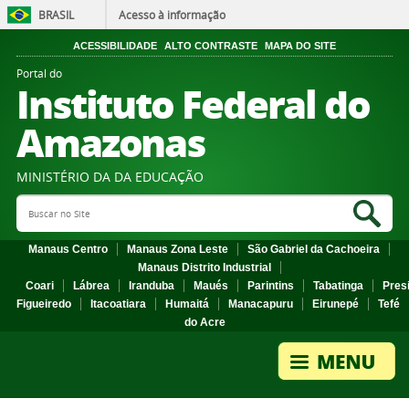
BRASIL
Acesso à informação
ACESSIBILIDADE
ALTO CONTRASTE
MAPA DO SITE
Portal do
Instituto Federal do
Amazonas
MINISTÉRIO DA DA EDUCAÇÃO
Search Site
Sea
Manaus Centro
Manaus Zona Leste
São Gabriel da Cachoeira
Manaus Distrito Industrial
Coari
Lábrea
Iranduba
Maués
Parintins
Tabatinga
Pres
Figueiredo
Itacoatiara
Humaitá
Manacapuru
Eirunepé
Tefé
do Acre