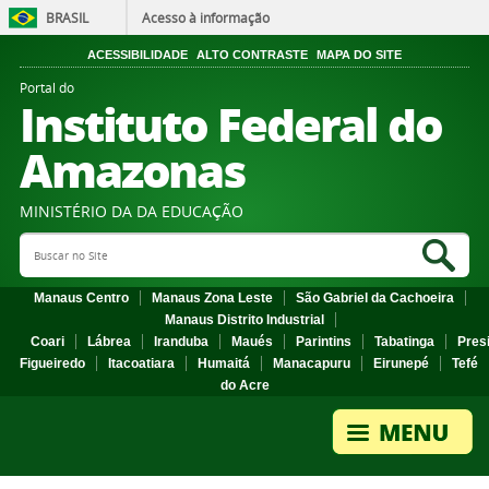
BRASIL
Acesso à informação
ACESSIBILIDADE
ALTO CONTRASTE
MAPA DO SITE
Portal do
Instituto Federal do
Amazonas
MINISTÉRIO DA DA EDUCAÇÃO
Search Site
Sea
Manaus Centro
Manaus Zona Leste
São Gabriel da Cachoeira
Manaus Distrito Industrial
Coari
Lábrea
Iranduba
Maués
Parintins
Tabatinga
Pres
Figueiredo
Itacoatiara
Humaitá
Manacapuru
Eirunepé
Tefé
do Acre