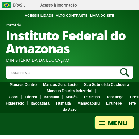
BRASIL
Acesso à informação
ACESSIBILIDADE
ALTO CONTRASTE
MAPA DO SITE
Portal do
Instituto Federal do
Amazonas
MINISTÉRIO DA DA EDUCAÇÃO
Search Site
Sea
Manaus Centro
Manaus Zona Leste
São Gabriel da Cachoeira
Manaus Distrito Industrial
Coari
Lábrea
Iranduba
Maués
Parintins
Tabatinga
Pres
Figueiredo
Itacoatiara
Humaitá
Manacapuru
Eirunepé
Tefé
do Acre