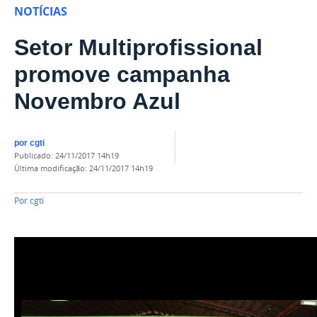
NOTÍCIAS
Setor Multiprofissional
promove campanha
Novembro Azul
por
cgti
publicado
:
24/11/2017 14h19
última modificação
:
24/11/2017 14h19
Por
cgti