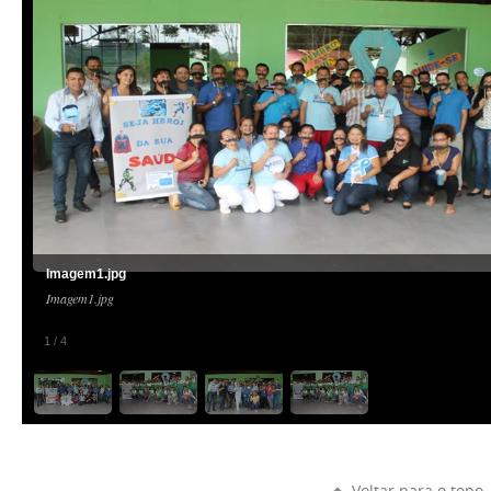
Imagem1.jpg
Imagem1.jpg
1
/
4
Voltar para o topo