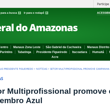
Participe
r para a busca
3
Ir para o rodapé
4
ACESSIBI
eral do Amazonas
entro
Manaus Zona Leste
São Gabriel da Cachoeira
Manaus Distrito 
Parintins
Tabatinga
Presidente Figueiredo
Itacoatiara
Humaitá
Acre
US PRESIDENTE FIGUEIREDO
>
NOTÍCIAS
>
SETOR MULTIPROFISSIONAL PROMOVE CAMPANHA
AS
or Multiprofissional promov
embro Azul