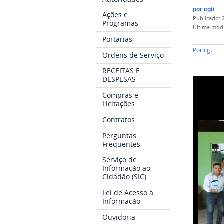
por
cgti
Ações e
publicado
:
Programas
última mod
Portarias
Por
cgti
Ordens de Serviço
RECEITAS E
DESPESAS
Compras e
Licitações
Contratos
Perguntas
Frequentes
Serviço de
Informação ao
Cidadão (SIC)
Lei de Acesso à
Informação
Ouvidoria