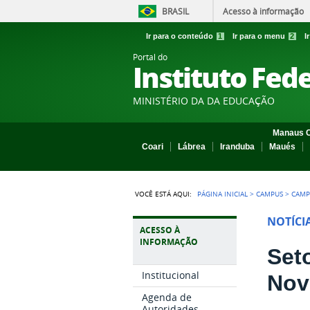
BRASIL
Acesso à informação
Ir para o conteúdo
1
Ir para o menu
2
I
Portal do
Instituto Fed
MINISTÉRIO DA DA EDUCAÇÃO
Manaus C
Coari
Lábrea
Iranduba
Maués
VOCÊ ESTÁ AQUI:
PÁGINA INICIAL
>
CAMPUS
>
CAMP
NOTÍCI
ACESSO À
INFORMAÇÃO
Set
Institucional
Nov
Agenda de
Autoridades