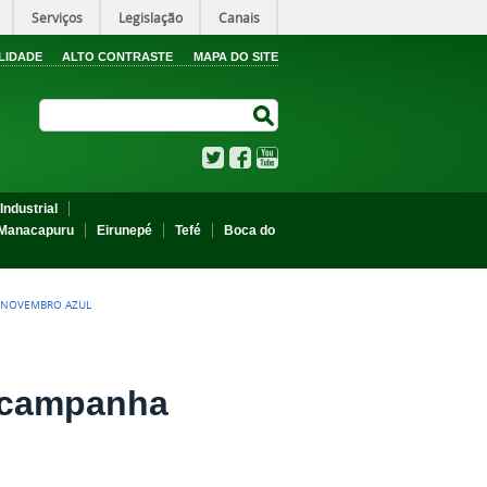
Serviços
Legislação
Canais
LIDADE
ALTO CONTRASTE
MAPA DO SITE
Search Site
Search Site
Twitter
Facebook
YouTube
Industrial
Manacapuru
Eirunepé
Tefé
Boca do
 NOVEMBRO AZUL
e campanha