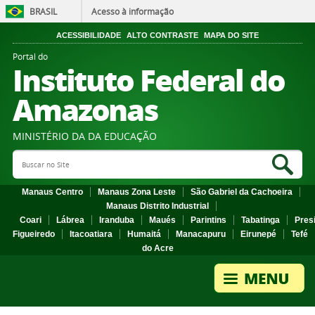
BRASIL
Acesso à informação
ACESSIBILIDADE
ALTO CONTRASTE
MAPA DO SITE
Portal do
Instituto Federal do
Amazonas
MINISTÉRIO DA DA EDUCAÇÃO
Search Site
Sea
Manaus Centro
Manaus Zona Leste
São Gabriel da Cachoeira
Manaus Distrito Industrial
Coari
Lábrea
Iranduba
Maués
Parintins
Tabatinga
Pres
Figueiredo
Itacoatiara
Humaitá
Manacapuru
Eirunepé
Tefé
do Acre