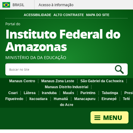
BRASIL
Acesso à informação
ACESSIBILIDADE
ALTO CONTRASTE
MAPA DO SITE
Portal do
Instituto Federal do
Amazonas
MINISTÉRIO DA DA EDUCAÇÃO
Search Site
Sea
Manaus Centro
Manaus Zona Leste
São Gabriel da Cachoeira
Manaus Distrito Industrial
Coari
Lábrea
Iranduba
Maués
Parintins
Tabatinga
Pres
Figueiredo
Itacoatiara
Humaitá
Manacapuru
Eirunepé
Tefé
do Acre