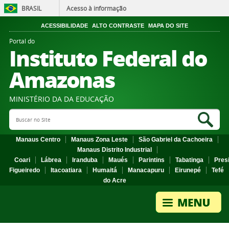
BRASIL
Acesso à informação
ACESSIBILIDADE
ALTO CONTRASTE
MAPA DO SITE
Portal do
Instituto Federal do
Amazonas
MINISTÉRIO DA DA EDUCAÇÃO
Search Site
Sea
Manaus Centro
Manaus Zona Leste
São Gabriel da Cachoeira
Manaus Distrito Industrial
Coari
Lábrea
Iranduba
Maués
Parintins
Tabatinga
Pres
Figueiredo
Itacoatiara
Humaitá
Manacapuru
Eirunepé
Tefé
do Acre