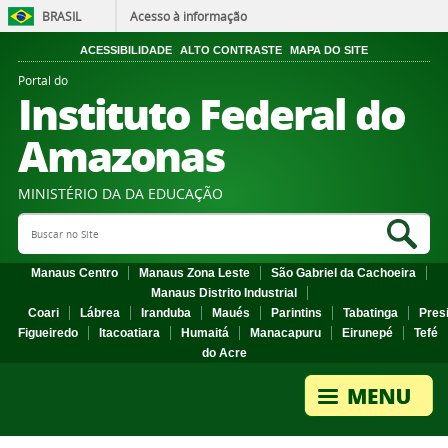
BRASIL
Acesso à informação
ACESSIBILIDADE
ALTO CONTRASTE
MAPA DO SITE
Portal do
Instituto Federal do
Amazonas
MINISTÉRIO DA DA EDUCAÇÃO
Search Site
Sea
Manaus Centro
Manaus Zona Leste
São Gabriel da Cachoeira
Manaus Distrito Industrial
Coari
Lábrea
Iranduba
Maués
Parintins
Tabatinga
Pres
Figueiredo
Itacoatiara
Humaitá
Manacapuru
Eirunepé
Tefé
do Acre