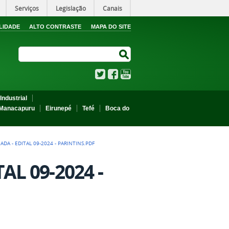
Serviços
Legislação
Canais
LIDADE
ALTO CONTRASTE
MAPA DO SITE
Search Site
Search Site
Twitter
Facebook
YouTube
Industrial
Manacapuru
Eirunepé
Tefé
Boca do
DA - EDITAL 09-2024 - PARINTINS.PDF
AL 09-2024 -