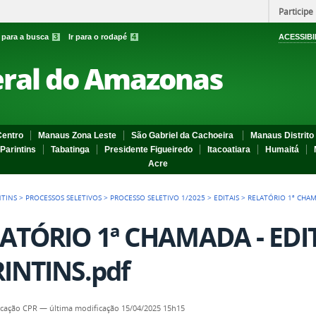
Participe
r para a busca
3
Ir para o rodapé
4
ACESSIBI
eral do Amazonas
entro
Manaus Zona Leste
São Gabriel da Cachoeira
Manaus Distrito 
Parintins
Tabatinga
Presidente Figueiredo
Itacoatiara
Humaitá
Acre
NTINS
>
PROCESSOS SELETIVOS
>
PROCESSO SELETIVO 1/2025
>
EDITAIS
>
RELATÓRIO 1ª CHAMA
ATÓRIO 1ª CHAMADA - EDIT
INTINS.pdf
cação CPR
—
última modificação
15/04/2025 15h15