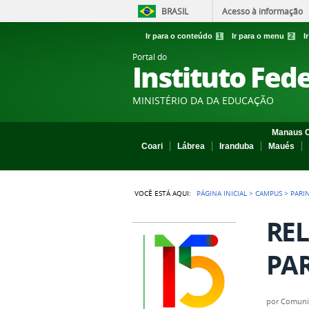
BRASIL
Acesso à informação
Ir para o conteúdo
1
Ir para o menu
2
I
Portal do
Instituto Fed
MINISTÉRIO DA DA EDUCAÇÃO
Manaus C
Coari
Lábrea
Iranduba
Maués
VOCÊ ESTÁ AQUI:
PÁGINA INICIAL
>
CAMPUS
>
PARI
REL
PAR
por
Comuni