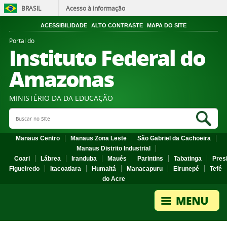
BRASIL
Acesso à informação
ACESSIBILIDADE
ALTO CONTRASTE
MAPA DO SITE
Portal do
Instituto Federal do
Amazonas
MINISTÉRIO DA DA EDUCAÇÃO
Search Site
Sea
Manaus Centro
Manaus Zona Leste
São Gabriel da Cachoeira
Manaus Distrito Industrial
Coari
Lábrea
Iranduba
Maués
Parintins
Tabatinga
Pres
Figueiredo
Itacoatiara
Humaitá
Manacapuru
Eirunepé
Tefé
do Acre