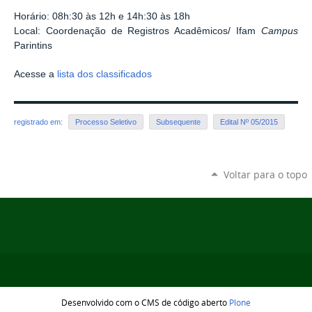
Horário: 08h:30 às 12h e 14h:30 às 18h
Local: Coordenação de Registros Acadêmicos/ Ifam
Campus
Parintins
Acesse a
lista dos classificados
registrado em:
Processo Seletivo
Subsequente
Edital Nº 05/2015
Voltar para o topo
Desenvolvido com o CMS de código aberto
Plone