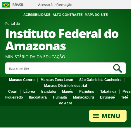
BRASIL
Acesso à informação
ACESSIBILIDADE
ALTO CONTRASTE
MAPA DO SITE
Portal do
Instituto Federal do
Amazonas
MINISTÉRIO DA DA EDUCAÇÃO
Search Site
Sea
Manaus Centro
Manaus Zona Leste
São Gabriel da Cachoeira
Manaus Distrito Industrial
Coari
Lábrea
Iranduba
Maués
Parintins
Tabatinga
Pres
Figueiredo
Itacoatiara
Humaitá
Manacapuru
Eirunepé
Tefé
do Acre