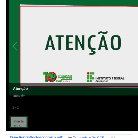
Atenção
Atenção
1
/
1
QuestionrioSocioeconmico.pdf
—
by
Comunicação CPR
— last