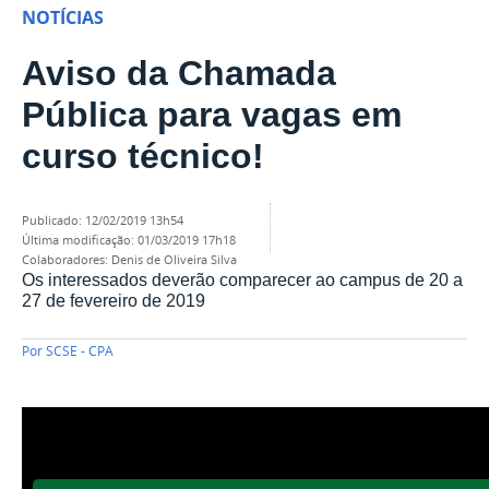
NOTÍCIAS
Aviso da Chamada
Pública para vagas em
curso técnico!
publicado
:
12/02/2019 13h54
última modificação
:
01/03/2019 17h18
Colaboradores:
Denis de Oliveira Silva
Os interessados deverão comparecer ao campus de 20 a
27 de fevereiro de 2019
Por
SCSE - CPA