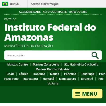
BRASIL
Acesso à informação
ACESSIBILIDADE
ALTO CONTRASTE
MAPA DO SITE
Portal do
Instituto Federal do
Amazonas
MINISTÉRIO DA DA EDUCAÇÃO
Search Site
Sea
Manaus Centro
Manaus Zona Leste
São Gabriel da Cachoeira
Manaus Distrito Industrial
Coari
Lábrea
Iranduba
Maués
Parintins
Tabatinga
Pres
Figueiredo
Itacoatiara
Humaitá
Manacapuru
Eirunepé
Tefé
do Acre