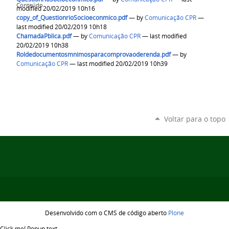
Conteúdo
modified 20/02/2019 10h16
copy_of_QuestionrioSocioeconmico.pdf
—
by
Comunicação CPR
—
last modified 20/02/2019 10h18
ChamadaPblica.pdf
—
by
Comunicação CPR
— last modified
20/02/2019 10h38
Roldedocumentosmnimosparacomprovaoderenda.pdf
—
by
Comunicação CPR
— last modified 20/02/2019 10h39
Voltar para o topo
Desenvolvido com o CMS de código aberto
Plone
Click me!
Popup text...