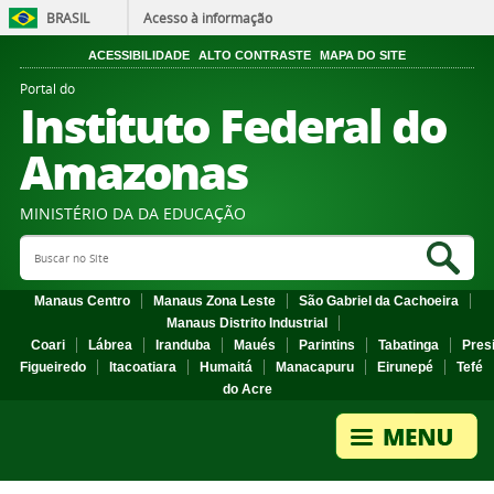
BRASIL
Acesso à informação
ACESSIBILIDADE
ALTO CONTRASTE
MAPA DO SITE
Portal do
Instituto Federal do
Amazonas
MINISTÉRIO DA DA EDUCAÇÃO
Search Site
Sea
Manaus Centro
Manaus Zona Leste
São Gabriel da Cachoeira
Manaus Distrito Industrial
Coari
Lábrea
Iranduba
Maués
Parintins
Tabatinga
Pres
Figueiredo
Itacoatiara
Humaitá
Manacapuru
Eirunepé
Tefé
do Acre