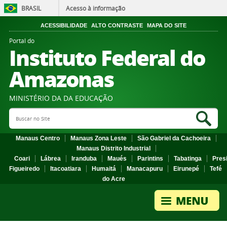
BRASIL
Acesso à informação
ACESSIBILIDADE
ALTO CONTRASTE
MAPA DO SITE
Portal do
Instituto Federal do
Amazonas
MINISTÉRIO DA DA EDUCAÇÃO
Search Site
Sea
Manaus Centro
Manaus Zona Leste
São Gabriel da Cachoeira
Manaus Distrito Industrial
Coari
Lábrea
Iranduba
Maués
Parintins
Tabatinga
Pres
Figueiredo
Itacoatiara
Humaitá
Manacapuru
Eirunepé
Tefé
do Acre