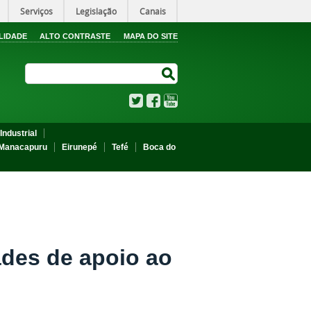
Serviços
Legislação
Canais
LIDADE
ALTO CONTRASTE
MAPA DO SITE
Search Site
Search Site
Twitter
Facebook
YouTube
Industrial
Manacapuru
Eirunepé
Tefé
Boca do
ades de apoio ao