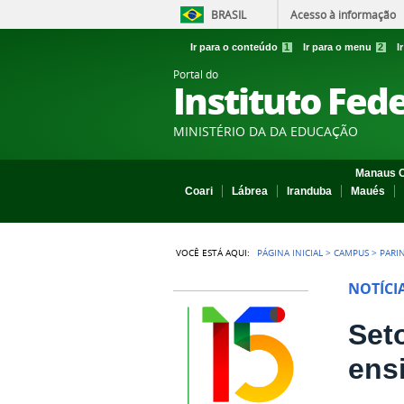
BRASIL
Acesso à informação
Ir para o conteúdo
1
Ir para o menu
2
I
Portal do
Instituto Fed
MINISTÉRIO DA DA EDUCAÇÃO
Manaus C
Coari
Lábrea
Iranduba
Maués
VOCÊ ESTÁ AQUI:
PÁGINA INICIAL
>
CAMPUS
>
PARI
NOTÍCI
Set
ens