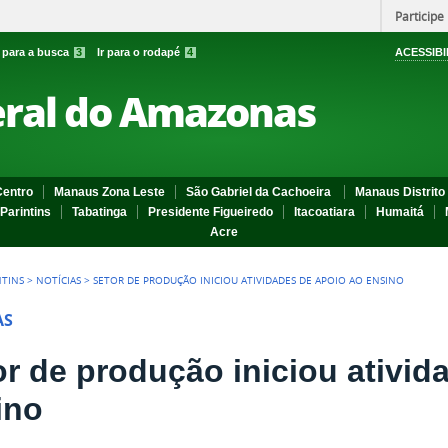
Participe
r para a busca
3
Ir para o rodapé
4
ACESSIBI
eral do Amazonas
entro
Manaus Zona Leste
São Gabriel da Cachoeira
Manaus Distrito 
Parintins
Tabatinga
Presidente Figueiredo
Itacoatiara
Humaitá
Acre
NTINS
>
NOTÍCIAS
>
SETOR DE PRODUÇÃO INICIOU ATIVIDADES DE APOIO AO ENSINO
AS
or de produção iniciou ativid
ino