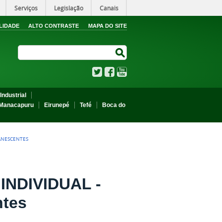
Serviços
Legislação
Canais
LIDADE
ALTO CONTRASTE
MAPA DO SITE
Search Site
Search Site
Twitter
Facebook
YouTube
Industrial
Manacapuru
Eirunepé
Tefé
Boca do
ANESCENTES
NDIVIDUAL -
ntes