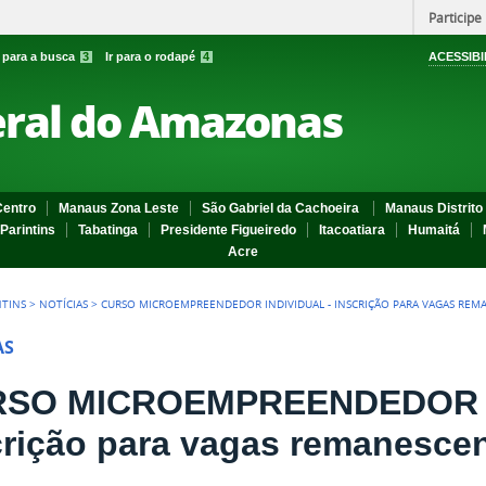
Participe
r para a busca
3
Ir para o rodapé
4
ACESSIBI
eral do Amazonas
entro
Manaus Zona Leste
São Gabriel da Cachoeira
Manaus Distrito 
Parintins
Tabatinga
Presidente Figueiredo
Itacoatiara
Humaitá
Acre
NTINS
>
NOTÍCIAS
>
CURSO MICROEMPREENDEDOR INDIVIDUAL - INSCRIÇÃO PARA VAGAS REM
AS
SO MICROEMPREENDEDOR I
crição para vagas remanesce