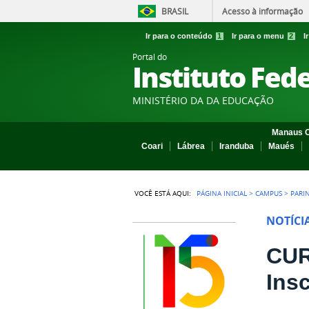
BRASIL
Acesso à informação
Ir para o conteúdo
1
Ir para o menu
2
I
Portal do
Instituto Fed
MINISTÉRIO DA DA EDUCAÇÃO
Manaus C
Coari
Lábrea
Iranduba
Maués
VOCÊ ESTÁ AQUI:
PÁGINA INICIAL
>
CAMPUS
>
PARI
NOTÍCI
CUR
Ins