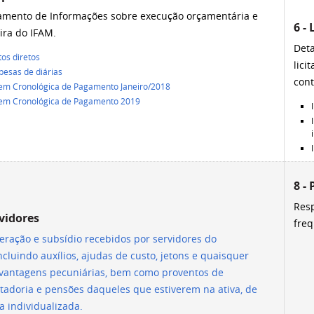
amento de Informações sobre execução orçamentária e
6 -
ira do IFAM.
Det
os diretos
lici
esas de diárias
cont
em Cronológica de Pagamento Janeiro/2018
em Cronológica de Pagamento 2019
8 -
Resp
rvidores
freq
ração e subsídio recebidos por servidores do
ncluindo auxílios, ajudas de custo, jetons e quaisquer
 vantagens pecuniárias, bem como proventos de
tadoria e pensões daqueles que estiverem na ativa, de
 individualizada.