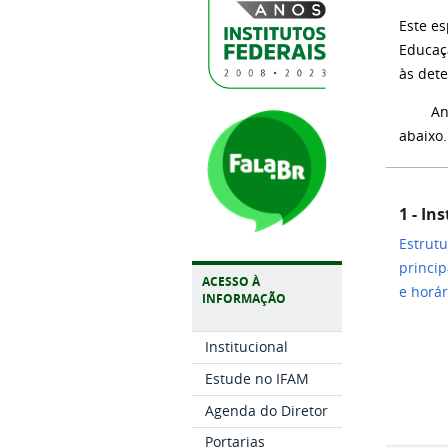
Este es
Educaçã
às dete
Antes 
abaixo.
1 - In
Estrutu
princip
ACESSO À
e horá
INFORMAÇÃO
Institucional
Estude no IFAM
Agenda do Diretor
Portarias