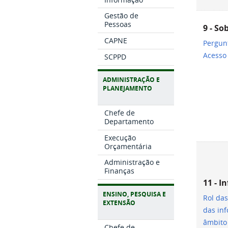
Gestão de
Pessoas
9 - So
CAPNE
Pergunt
Acesso
SCPPD
ADMINISTRAÇÃO E
PLANEJAMENTO
Chefe de
Departamento
Execução
Orçamentária
Administração e
Finanças
11 - I
ENSINO, PESQUISA E
Rol das
EXTENSÃO
das in
âmbito
Chefe de