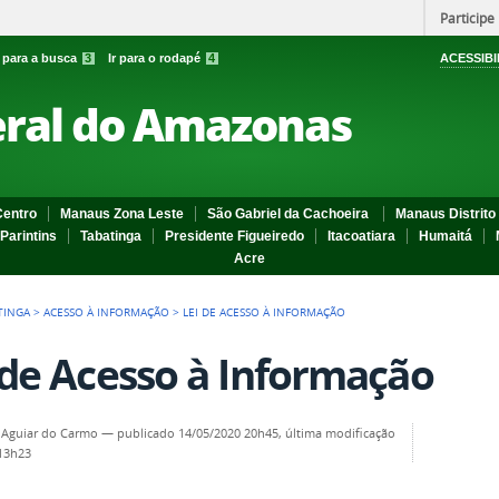
Participe
r para a busca
3
Ir para o rodapé
4
ACESSIBI
eral do Amazonas
entro
Manaus Zona Leste
São Gabriel da Cachoeira
Manaus Distrito 
Parintins
Tabatinga
Presidente Figueiredo
Itacoatiara
Humaitá
Acre
TINGA
>
ACESSO À INFORMAÇÃO
>
LEI DE ACESSO À INFORMAÇÃO
 de Acesso à Informação
 Aguiar do Carmo
—
publicado
14/05/2020 20h45,
última modificação
 13h23