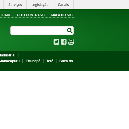
Serviços
Legislação
Canais
LIDADE
ALTO CONTRASTE
MAPA DO SITE
Search Site
Search Site
Twitter
Facebook
YouTube
Industrial
Manacapuru
Eirunepé
Tefé
Boca do