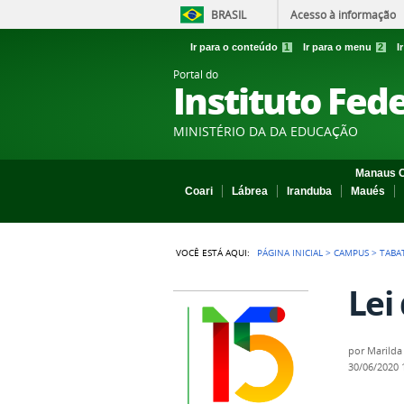
BRASIL
Acesso à informação
Ir para o conteúdo
1
Ir para o menu
2
I
Portal do
Instituto Fed
MINISTÉRIO DA DA EDUCAÇÃO
Manaus C
Coari
Lábrea
Iranduba
Maués
VOCÊ ESTÁ AQUI:
PÁGINA INICIAL
>
CAMPUS
>
TABA
Lei
por
Marilda
30/06/2020