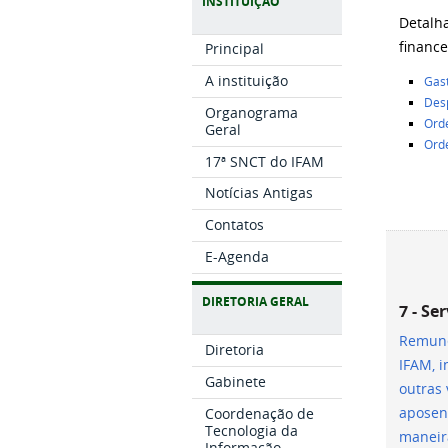
INSTITUIÇÃO
Detalh
finance
Principal
A instituição
Gast
Desp
Organograma
Ord
Geral
Ord
17ª SNCT do IFAM
Notícias Antigas
Contatos
E-Agenda
DIRETORIA GERAL
7 - Se
Remune
Diretoria
IFAM, i
Gabinete
outras
Coordenação de
aposen
Tecnologia da
maneira
Informação