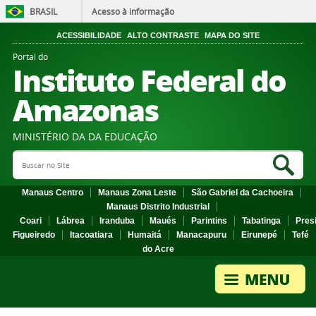
BRASIL
Acesso à informação
ACESSIBILIDADE
ALTO CONTRASTE
MAPA DO SITE
Portal do
Instituto Federal do
Amazonas
MINISTÉRIO DA DA EDUCAÇÃO
Search Site
Sea
Manaus Centro
Manaus Zona Leste
São Gabriel da Cachoeira
Manaus Distrito Industrial
Coari
Lábrea
Iranduba
Maués
Parintins
Tabatinga
Pres
Figueiredo
Itacoatiara
Humaitá
Manacapuru
Eirunepé
Tefé
do Acre