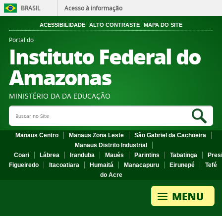
BRASIL
Acesso à informação
ACESSIBILIDADE
ALTO CONTRASTE
MAPA DO SITE
Portal do
Instituto Federal do
Amazonas
MINISTÉRIO DA DA EDUCAÇÃO
Search Site
Sea
Manaus Centro
Manaus Zona Leste
São Gabriel da Cachoeira
Manaus Distrito Industrial
Coari
Lábrea
Iranduba
Maués
Parintins
Tabatinga
Pres
Figueiredo
Itacoatiara
Humaitá
Manacapuru
Eirunepé
Tefé
do Acre