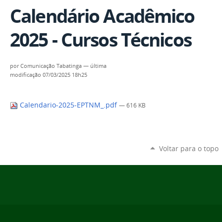
Calendário Acadêmico
2025 - Cursos Técnicos
por
Comunicação Tabatinga
—
última
modificação
07/03/2025 18h25
Calendario-2025-EPTNM_.pdf
— 616 KB
Voltar para o topo