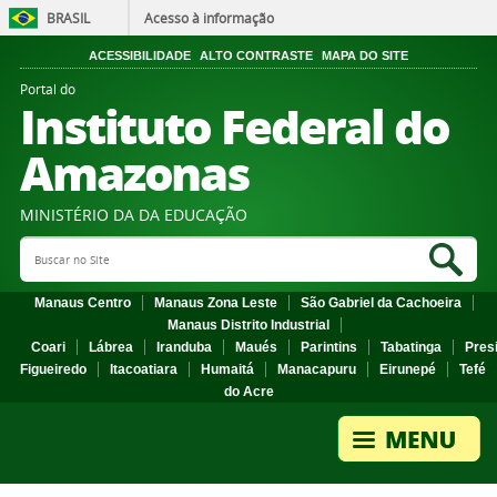
BRASIL
Acesso à informação
ACESSIBILIDADE
ALTO CONTRASTE
MAPA DO SITE
Portal do
Instituto Federal do
Amazonas
MINISTÉRIO DA DA EDUCAÇÃO
Search Site
Sea
Manaus Centro
Manaus Zona Leste
São Gabriel da Cachoeira
Manaus Distrito Industrial
Coari
Lábrea
Iranduba
Maués
Parintins
Tabatinga
Pres
Figueiredo
Itacoatiara
Humaitá
Manacapuru
Eirunepé
Tefé
do Acre