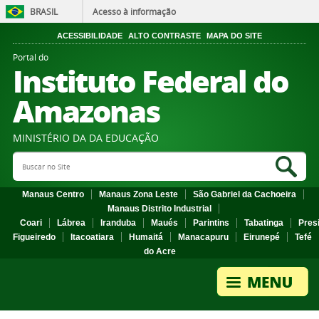
BRASIL
Acesso à informação
ACESSIBILIDADE
ALTO CONTRASTE
MAPA DO SITE
Portal do
Instituto Federal do
Amazonas
MINISTÉRIO DA DA EDUCAÇÃO
Search Site
Sea
Manaus Centro
Manaus Zona Leste
São Gabriel da Cachoeira
Manaus Distrito Industrial
Coari
Lábrea
Iranduba
Maués
Parintins
Tabatinga
Pres
Figueiredo
Itacoatiara
Humaitá
Manacapuru
Eirunepé
Tefé
do Acre