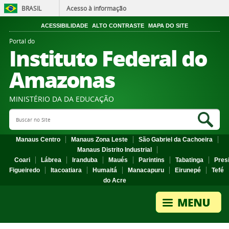
BRASIL
Acesso à informação
ACESSIBILIDADE
ALTO CONTRASTE
MAPA DO SITE
Portal do
Instituto Federal do
Amazonas
MINISTÉRIO DA DA EDUCAÇÃO
Search Site
Sea
Manaus Centro
Manaus Zona Leste
São Gabriel da Cachoeira
Manaus Distrito Industrial
Coari
Lábrea
Iranduba
Maués
Parintins
Tabatinga
Pres
Figueiredo
Itacoatiara
Humaitá
Manacapuru
Eirunepé
Tefé
do Acre