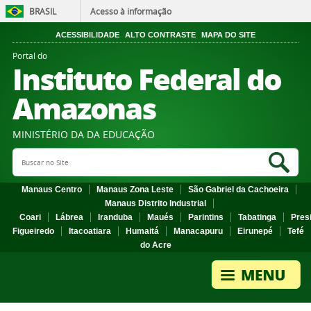
BRASIL
Acesso à informação
ACESSIBILIDADE
ALTO CONTRASTE
MAPA DO SITE
Portal do
Instituto Federal do
Amazonas
MINISTÉRIO DA DA EDUCAÇÃO
Search Site
Sea
Manaus Centro
Manaus Zona Leste
São Gabriel da Cachoeira
Manaus Distrito Industrial
Coari
Lábrea
Iranduba
Maués
Parintins
Tabatinga
Pres
Figueiredo
Itacoatiara
Humaitá
Manacapuru
Eirunepé
Tefé
do Acre