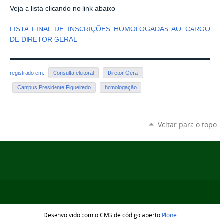
Veja a lista clicando no link abaixo
LISTA FINAL DE INSCRIÇÕES HOMOLOGADAS AO CARGO
DE DIRETOR GERAL
registrado em:
Consulta eleitoral
Diretor Geral
Campus Presidente Figueiredo
homologação
Voltar para o topo
Desenvolvido com o CMS de código aberto
Plone