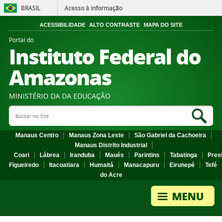
BRASIL
Acesso à informação
ACESSIBILIDADE
ALTO CONTRASTE
MAPA DO SITE
Portal do
Instituto Federal do
Amazonas
MINISTÉRIO DA DA EDUCAÇÃO
Search Site
Sea
Manaus Centro
Manaus Zona Leste
São Gabriel da Cachoeira
Manaus Distrito Industrial
Coari
Lábrea
Iranduba
Maués
Parintins
Tabatinga
Pres
Figueiredo
Itacoatiara
Humaitá
Manacapuru
Eirunepé
Tefé
do Acre