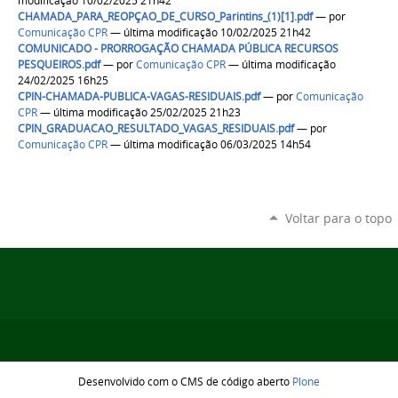
modificação 10/02/2025 21h42
CHAMADA_PARA_REOPÇAO_DE_CURSO_Parintins_(1)[1].pdf
—
por
Comunicação CPR
— última modificação 10/02/2025 21h42
COMUNICADO - PRORROGAÇÃO CHAMADA PÚBLICA RECURSOS
PESQUEIROS.pdf
—
por
Comunicação CPR
— última modificação
24/02/2025 16h25
CPIN-CHAMADA-PUBLICA-VAGAS-RESIDUAIS.pdf
—
por
Comunicação
CPR
— última modificação 25/02/2025 21h23
CPIN_GRADUACAO_RESULTADO_VAGAS_RESIDUAIS.pdf
—
por
Comunicação CPR
— última modificação 06/03/2025 14h54
Voltar para o topo
Desenvolvido com o CMS de código aberto
Plone