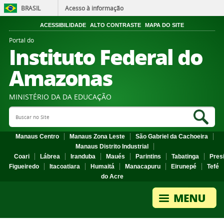
BRASIL
Acesso à informação
ACESSIBILIDADE
ALTO CONTRASTE
MAPA DO SITE
Portal do
Instituto Federal do
Amazonas
MINISTÉRIO DA DA EDUCAÇÃO
Search Site
Sea
Manaus Centro
Manaus Zona Leste
São Gabriel da Cachoeira
Manaus Distrito Industrial
Coari
Lábrea
Iranduba
Maués
Parintins
Tabatinga
Pres
Figueiredo
Itacoatiara
Humaitá
Manacapuru
Eirunepé
Tefé
do Acre