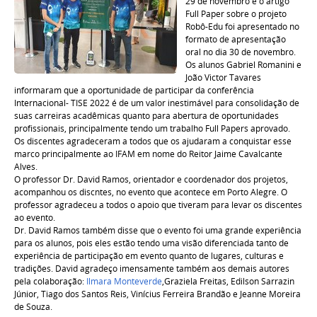
29 de novembro e o artigo
Full Paper sobre o projeto
Robô-Edu foi apresentado no
formato de apresentação
oral no dia 30 de novembro.
Os alunos Gabriel Romanini e
João Victor
Tavares
informaram que a oportunidade de participar da conferência
Internacional- TISE 2022 é de um valor inestimável para consolidação de
suas carreiras acadêmicas quanto para abertura de oportunidades
profissionais, principalmente tendo um trabalho Full Papers aprovado.
Os discentes agradeceram a todos que os ajudaram a conquistar esse
marco principalmente ao IFAM em nome do Reitor Jaime Cavalcante
Alves.
O professor Dr. David Ramos, orientador e coordenador dos projetos,
acompanhou os discntes, no evento que acontece em Porto Alegre. O
professor agradeceu a todos o apoio que tiveram para levar os discentes
ao evento.
Dr. David Ramos também disse que o evento foi uma grande experiência
para os alunos, pois eles estão tendo uma visão diferenciada tanto de
experiência de participação em evento quanto de lugares, culturas e
tradições. David agradeço imensamente também aos demais autores
pela colaboração:
Ilmara Monteverde
,Graziela Freitas, Edilson Sarrazin
Júnior, Tiago dos Santos Reis, Vinícius Ferreira Brandão e Jeanne Moreira
de Souza.