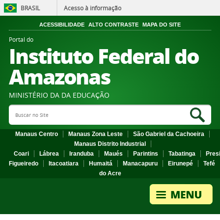
BRASIL
Acesso à informação
ACESSIBILIDADE
ALTO CONTRASTE
MAPA DO SITE
Portal do
Instituto Federal do
Amazonas
MINISTÉRIO DA DA EDUCAÇÃO
Search Site
Sea
Manaus Centro
Manaus Zona Leste
São Gabriel da Cachoeira
Manaus Distrito Industrial
Coari
Lábrea
Iranduba
Maués
Parintins
Tabatinga
Pres
Figueiredo
Itacoatiara
Humaitá
Manacapuru
Eirunepé
Tefé
do Acre