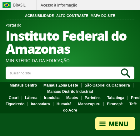
BRASIL
Acesso à informação
ACESSIBILIDADE
ALTO CONTRASTE
MAPA DO SITE
Portal do
Instituto Federal do
Amazonas
MINISTÉRIO DA DA EDUCAÇÃO
Search Site
Sea
Manaus Centro
Manaus Zona Leste
São Gabriel da Cachoeira
Manaus Distrito Industrial
Coari
Lábrea
Iranduba
Maués
Parintins
Tabatinga
Pres
Figueiredo
Itacoatiara
Humaitá
Manacapuru
Eirunepé
Tefé
do Acre