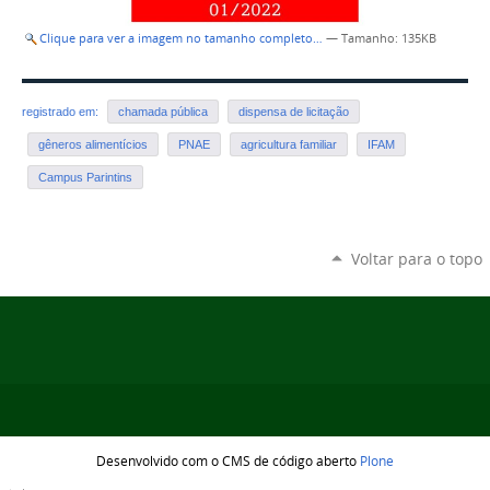
Clique para ver a imagem no tamanho completo…
—
Tamanho
: 135KB
registrado em:
chamada pública
dispensa de licitação
gêneros alimentícios
PNAE
agricultura familiar
IFAM
Campus Parintins
Voltar para o topo
Desenvolvido com o CMS de código aberto
Plone