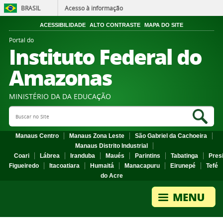
BRASIL
Acesso à informação
ACESSIBILIDADE
ALTO CONTRASTE
MAPA DO SITE
Portal do
Instituto Federal do
Amazonas
MINISTÉRIO DA DA EDUCAÇÃO
Search Site
Sea
Manaus Centro
Manaus Zona Leste
São Gabriel da Cachoeira
Manaus Distrito Industrial
Coari
Lábrea
Iranduba
Maués
Parintins
Tabatinga
Pres
Figueiredo
Itacoatiara
Humaitá
Manacapuru
Eirunepé
Tefé
do Acre