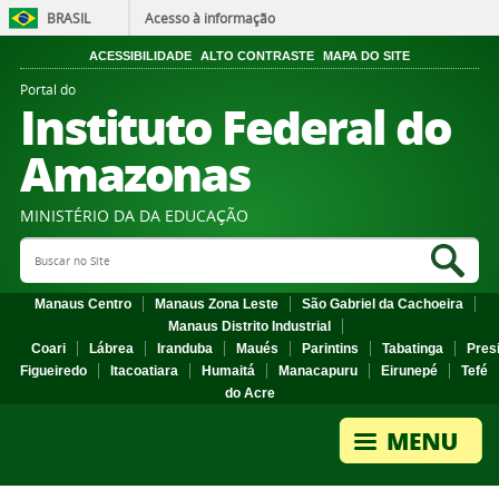
BRASIL
Acesso à informação
ACESSIBILIDADE
ALTO CONTRASTE
MAPA DO SITE
Portal do
Instituto Federal do
Amazonas
MINISTÉRIO DA DA EDUCAÇÃO
Search Site
Sea
Manaus Centro
Manaus Zona Leste
São Gabriel da Cachoeira
Manaus Distrito Industrial
Coari
Lábrea
Iranduba
Maués
Parintins
Tabatinga
Pres
Figueiredo
Itacoatiara
Humaitá
Manacapuru
Eirunepé
Tefé
do Acre