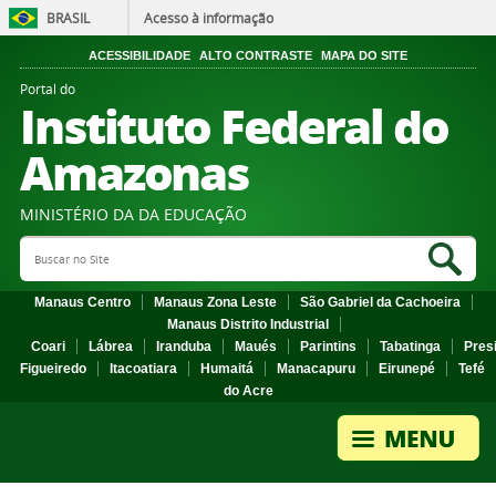
BRASIL
Acesso à informação
ACESSIBILIDADE
ALTO CONTRASTE
MAPA DO SITE
Portal do
Instituto Federal do
Amazonas
MINISTÉRIO DA DA EDUCAÇÃO
Search Site
Sea
Manaus Centro
Manaus Zona Leste
São Gabriel da Cachoeira
Manaus Distrito Industrial
Coari
Lábrea
Iranduba
Maués
Parintins
Tabatinga
Pres
Figueiredo
Itacoatiara
Humaitá
Manacapuru
Eirunepé
Tefé
do Acre