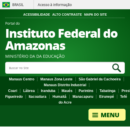
BRASIL
Acesso à informação
ACESSIBILIDADE
ALTO CONTRASTE
MAPA DO SITE
Portal do
Instituto Federal do
Amazonas
MINISTÉRIO DA DA EDUCAÇÃO
Search Site
Sea
Manaus Centro
Manaus Zona Leste
São Gabriel da Cachoeira
Manaus Distrito Industrial
Coari
Lábrea
Iranduba
Maués
Parintins
Tabatinga
Pres
Figueiredo
Itacoatiara
Humaitá
Manacapuru
Eirunepé
Tefé
do Acre