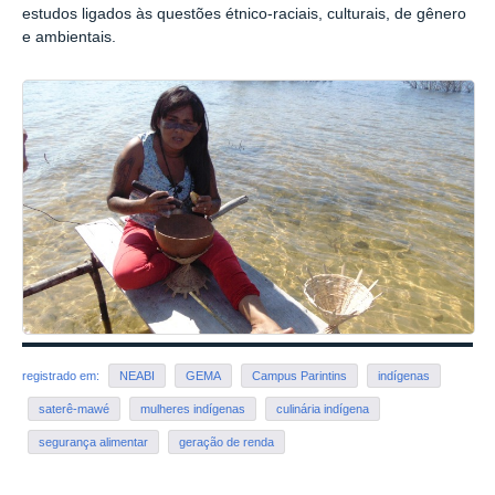
estudos ligados às questões étnico-raciais, culturais, de gênero
e ambientais.
registrado em:
NEABI
GEMA
Campus Parintins
indígenas
saterê-mawé
mulheres indígenas
culinária indígena
segurança alimentar
geração de renda