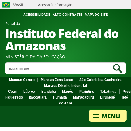
BRASIL
Acesso à informação
ACESSIBILIDADE
ALTO CONTRASTE
MAPA DO SITE
Portal do
Instituto Federal do
Amazonas
MINISTÉRIO DA DA EDUCAÇÃO
Search Site
Sea
Manaus Centro
Manaus Zona Leste
São Gabriel da Cachoeira
Manaus Distrito Industrial
Coari
Lábrea
Iranduba
Maués
Parintins
Tabatinga
Pres
Figueiredo
Itacoatiara
Humaitá
Manacapuru
Eirunepé
Tefé
do Acre