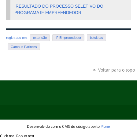
RESULTADO DO PROCESSO SELETIVO DO
PROGRAMA IF EMPREENDEDOR.
registrado em:
extensão
IF Empreendedor
bolsistas
Campus Parintins
Voltar para o topo
Desenvolvido com o CMS de código aberto
Plone
Click me!
Popup text...