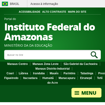
BRASIL
Acesso à informação
ACESSIBILIDADE
ALTO CONTRASTE
MAPA DO SITE
Portal do
Instituto Federal do
Amazonas
MINISTÉRIO DA DA EDUCAÇÃO
Search Site
Sea
Manaus Centro
Manaus Zona Leste
São Gabriel da Cachoeira
Manaus Distrito Industrial
Coari
Lábrea
Iranduba
Maués
Parintins
Tabatinga
Pres
Figueiredo
Itacoatiara
Humaitá
Manacapuru
Eirunepé
Tefé
do Acre