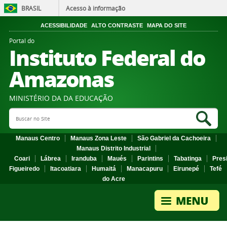
BRASIL
Acesso à informação
ACESSIBILIDADE
ALTO CONTRASTE
MAPA DO SITE
Portal do
Instituto Federal do
Amazonas
MINISTÉRIO DA DA EDUCAÇÃO
Search Site
Sea
Manaus Centro
Manaus Zona Leste
São Gabriel da Cachoeira
Manaus Distrito Industrial
Coari
Lábrea
Iranduba
Maués
Parintins
Tabatinga
Pres
Figueiredo
Itacoatiara
Humaitá
Manacapuru
Eirunepé
Tefé
do Acre