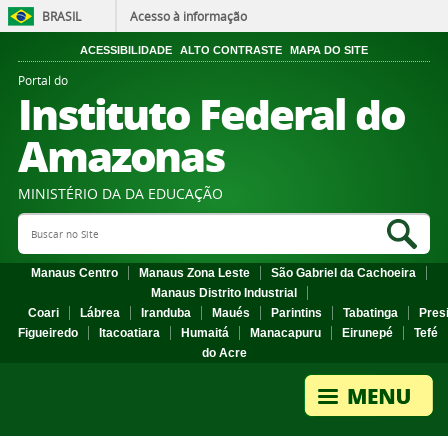
BRASIL
Acesso à informação
ACESSIBILIDADE
ALTO CONTRASTE
MAPA DO SITE
Portal do
Instituto Federal do
Amazonas
MINISTÉRIO DA DA EDUCAÇÃO
Search Site
Sea
Manaus Centro
Manaus Zona Leste
São Gabriel da Cachoeira
Manaus Distrito Industrial
Coari
Lábrea
Iranduba
Maués
Parintins
Tabatinga
Pres
Figueiredo
Itacoatiara
Humaitá
Manacapuru
Eirunepé
Tefé
do Acre