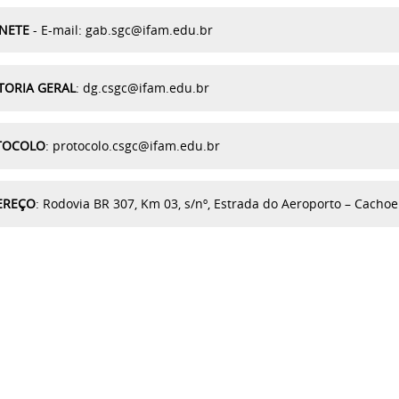
NETE
- E-mail: gab.sgc@ifam.edu.br
TORIA GERAL
: dg.csgc@ifam.edu.br
TOCOLO
: protocolo.csgc@ifam.edu.br
EREÇO
: Rodovia BR 307, Km 03, s/nº, Estrada do Aeroporto – Cachoe