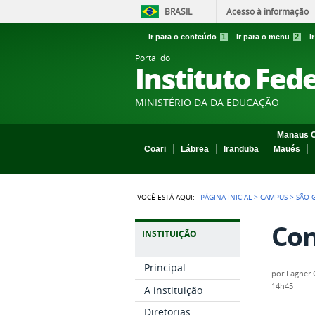
BRASIL
Acesso à informação
Ir para o conteúdo
1
Ir para o menu
2
I
Portal do
Instituto Fed
MINISTÉRIO DA DA EDUCAÇÃO
Manaus C
Coari
Lábrea
Iranduba
Maués
VOCÊ ESTÁ AQUI:
PÁGINA INICIAL
>
CAMPUS
>
SÃO 
Con
INSTITUIÇÃO
Principal
por
Fagner 
14h45
A instituição
Diretorias