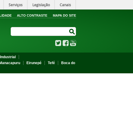
Serviços
Legislação
Canais
LIDADE
ALTO CONTRASTE
MAPA DO SITE
Search Site
Search Site
Twitter
Facebook
YouTube
Industrial
Manacapuru
Eirunepé
Tefé
Boca do