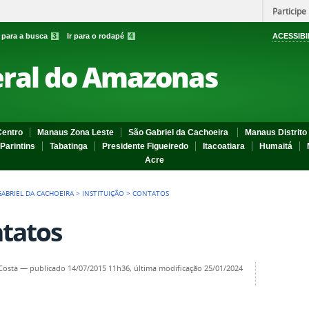
Participe
r para a busca
3
Ir para o rodapé
4
ACESSIBI
eral do Amazonas
entro
Manaus Zona Leste
São Gabriel da Cachoeira
Manaus Distrito 
Parintins
Tabatinga
Presidente Figueiredo
Itacoatiara
Humaitá
Acre
GABRIEL DA CACHOEIRA
>
INSTITUIÇÃO
>
CONTATOS
tatos
Costa
—
publicado
14/07/2015 11h36,
última modificação
25/01/2024